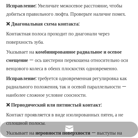
Исправление:
Увеличьте межосевое расстояние, чтобы
добиться правильного люфта. Проверьте наличие помех.
❌ Диагональная схема контакта:
Контактная полоса проходит по диагонали через
поверхность зуба.
Указывает на
комбинированное радиальное и осевое
смещение
— ось шестерни перекошена относительно оси
венцового колеса в обеих плоскостях одновременно.
Исправление:
требуется одновременная регулировка как
радиального положения, так и осевой параллельности —
наиболее сложное условие соосности.
❌ Периодический или пятнистый контакт:
Контакт проявляется в виде изолированных пятен, а не
сплошной полосы.
zhang@yileindustry.com
Указывает на
неровности поверхности
— выступы на