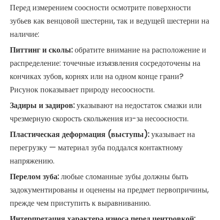
Перед измерением соосности осмотрите поверхности
зубьев как венцовой шестерни, так и ведущей шестерни на
наличие:
Питтинг и сколы:
обратите внимание на расположение и
распределение: точечные изъязвления сосредоточены на
кончиках зубов, корнях или на одном конце грани?
Рисунок показывает природу несоосности.
Задиры и задиров:
указывают на недостаток смазки или
чрезмерную скорость скольжения из-за несоосности.
Пластическая деформация (выступы):
указывает на
перегрузку — материал зуба поддался контактному
напряжению.
Перелом зуба:
любые сломанные зубы должны быть
задокументированы и оценены на предмет первопричины,
прежде чем приступить к выравниванию.
Интерпретация характера износа перед центровкой: