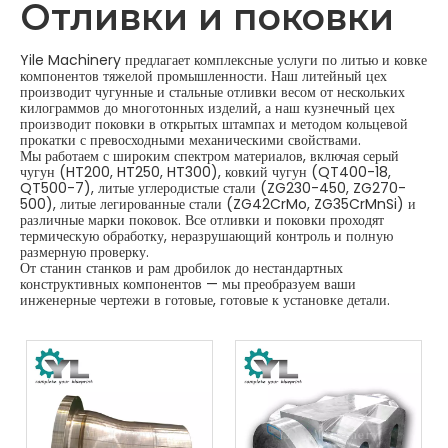
Отливки и поковки
Yile Machinery предлагает комплексные услуги по литью и ковке
компонентов тяжелой промышленности. Наш литейный цех
производит чугунные и стальные отливки весом от нескольких
килограммов до многотонных изделий, а наш кузнечный цех
производит поковки в открытых штампах и методом кольцевой
прокатки с превосходными механическими свойствами.
Мы работаем с широким спектром материалов, включая серый
чугун (HT200, HT250, HT300), ковкий чугун (QT400-18,
QT500-7), литые углеродистые стали (ZG230-450, ZG270-
500), литые легированные стали (ZG42CrMo, ZG35CrMnSi) и
различные марки поковок. Все отливки и поковки проходят
термическую обработку, неразрушающий контроль и полную
размерную проверку.
От станин станков и рам дробилок до нестандартных
конструктивных компонентов — мы преобразуем ваши
инженерные чертежи в готовые, готовые к установке детали.