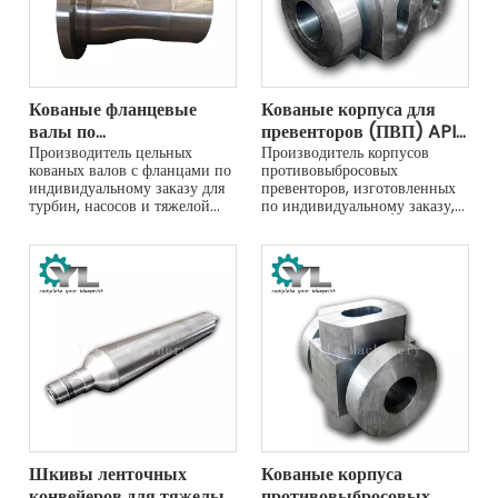
Кованые фланцевые
Кованые корпуса для
валы по
превенторов (ПВП) API
индивидуальному заказу:
Производитель цельных
16A
Производитель корпусов
кованых валов с фланцами по
противовыбросовых
интегральная прочность
индивидуальному заказу для
превенторов, изготовленных
и точность
турбин, насосов и тяжелой
по индивидуальному заказу,
техники. Цельная конструкция
из стали AISI 4130/4140.
обеспечивает превосходную
Соответствует API 16A,
прочность и точность.
закален и отпущен, прошел
100% неразрушающий
контроль для критически
важных задач управления
скважинами.
Шкивы ленточных
Кованые корпуса
конвейеров для тяжелых
противовыбросовых