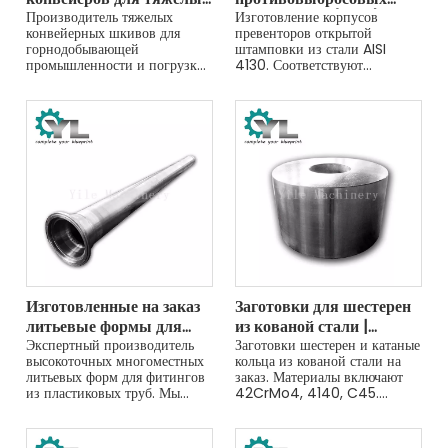
условий эксплуатации
Производитель тяжелых
превенторов (ПВП) для
Изготовление корпусов
конвейерных шкивов для
превенторов открытой
(барабаны)
контроля скважин
горнодобывающей
штамповки из стали AISI
промышленности и погрузки-
4130. Соответствуют
разгрузки сыпучих
стандарту API 16A,
материалов. Наши шкивы
термообработаны и
оснащены сборными
прецизионно обработаны для
стальными барабанами,
критически важных задач
высокопрочными коваными
управления скважинами.
валами (34CrNiMo) и
дополнительным резиновым
покрытием.
Изготовленные на заказ
Заготовки для шестерен
литьевые формы для
из кованой стали |
фитингов для
Экспертный производитель
Изготовленные на заказ
Заготовки шестерен и катаные
высокоточных многоместных
кольца из кованой стали на
пластиковых труб
поковки колец большого
литьевых форм для фитингов
заказ. Материалы включают
диаметра для тяжелого
из пластиковых труб. Мы
42CrMo4, 4140, C45.
машиностроения
производим прочные
Грубая обработка и испытания
инструменты для колен,
UT для шестерен тяжелой
тройников и муфт из ПВХ,
техники. Получите ценовое