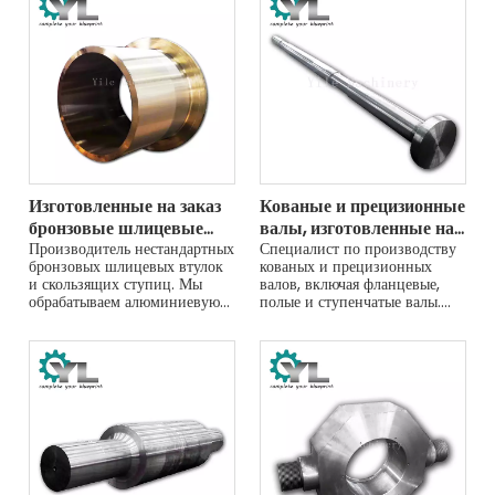
ХПВХ и ППР.
предложение.
Изготовленные на заказ
Кованые и прецизионные
бронзовые шлицевые
валы, изготовленные на
втулки и скользящие
Производитель нестандартных
заказ
Специалист по производству
бронзовых шлицевых втулок
кованых и прецизионных
ступицы
и скользящих ступиц. Мы
валов, включая фланцевые,
обрабатываем алюминиевую
полые и ступенчатые валы.
бронзу и фосфористую бронзу
Изготовлен из легированных
для промышленного
сталей, таких как
применения с высокой
4140/42CrMo4. Получите
степенью износа. Получите
ценовое предложение для
ценовое предложение.
вашего проекта.