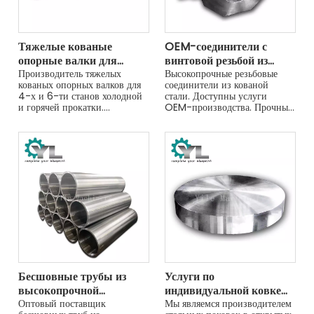
Тяжелые кованые
OEM-соединители с
опорные валки для
винтовой резьбой из
прокатных станов
Производитель тяжелых
кованой стали —
Высокопрочные резьбовые
кованых опорных валков для
соединители из кованой
высокопрочные и
4-х и 6-ти станов холодной
стали. Доступны услуги
надежные
и горячей прокатки.
OEM-производства. Прочный
Разработан для максимального
и надежный для
тоннажа и устойчивости к
требовательных приложений.
растрескиванию.
Бесшовные трубы из
Услуги по
высокопрочной
индивидуальной ковке
легированной стали
Оптовый поставщик
стали в открытых
Мы являемся производителем