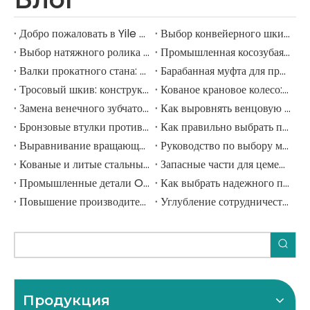
точности.
Добро пожаловать в Yile Machinery
Выбор конвейерного шкива: конструкция вала, натяжение ремня, запаздывание и руководство по режимам отказа
Выбор натяжного ролика ленточного конвейера: серия CEMA, номинальная нагрузка, срок службы подшипников и руководство по режимам отказа
Промышленная косозубая и коническо-цилиндрическая коробка передач: руководство по выбору, номинальному крутящему моменту и коэффициенту эксплуатации
Валки прокатного стана: выбор материала рабочих и опорных валков, твердость и режим отказа
Барабанная муфта для приводов кранов и подъемников: номинальный крутящий момент, допуск на перекос и руководство по выбору
Тросовый шкив: конструкция канавок, соотношение D/d, угол перемещения и руководство по выбору для тяжелого промышленного подъема
Кованое крановое колесо: выбор материала, номинальная нагрузка и руководство по изготовлению тяжелых промышленных кранов
Замена венечного зубчатого колеса: когда заменять, как планировать останов и что указывать
Как выровнять венцовую шестерню и шестерню на шаровой мельнице: пошаговое техническое руководство
Бронзовые втулки против подшипников качения: руководство по выбору инженера тяжелой промышленности
Как правильно выбрать производителя промышленного оборудования: руководство по закупкам в сфере B2B
Выравнивание вращающейся печи: полное руководство по измерению горячей печи, регулировке цапфы и проверке критически важных компонентов
Руководство по выбору материала червячной передачи: бронзовые и чугунные червячные колеса для тяжелых промышленных коробок передач
Кованые и литые стальные валы для дробилок: как выбрать правильный производственный процесс для вашего применения
Запасные части для цементного завода: полное руководство по выбору поставщиков для вращающихся печей, шаровых мельниц и дробилок
Промышленные детали OEM и ODM: какая модель поставок подходит для вашей деятельности и как правильно получить ее из Китая
Как выбрать надежного производителя венцового колеса: полное руководство для покупателя вращающихся печей и шаровых мельниц
Повышение производительности, установление долгосрочных партнерских отношений. Углубление сотрудничества с лидером испанской промышленности.
Углубление сотрудничества и повышение качества с испанским промышленным лидером
Продукция