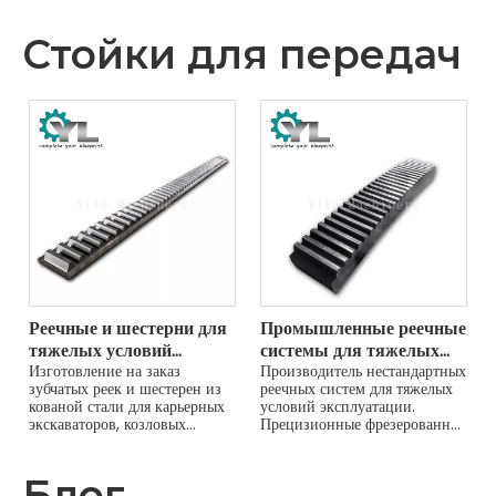
Стойки для передач
Реечные и шестерни для
Промышленные реечные
тяжелых условий
системы для тяжелых
эксплуатации для
Изготовление на заказ
условий эксплуатации
Производитель нестандартных
зубчатых реек и шестерен из
реечных систем для тяжелых
горнодобывающей и
кованой стали для карьерных
условий эксплуатации.
промышленной техники
экскаваторов, козловых
Прецизионные фрезерованные
кранов и тяжелой
или шлифованные зубья из
промышленности. Доступен
легированной стали, такой как
большой модуль и
42CrMo, закаленные для
Блог
прецизионное шлифование.
максимальной прочности и