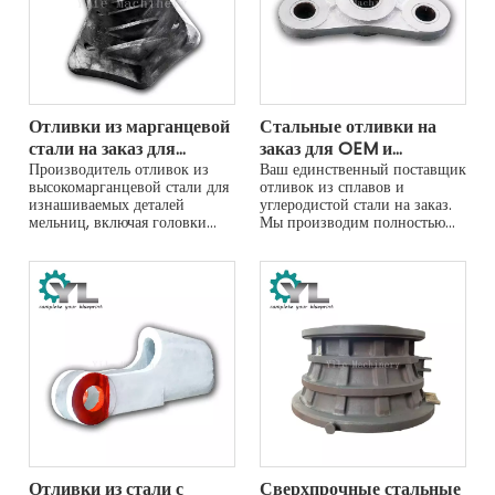
Отливки из марганцевой
Стальные отливки на
стали на заказ для
заказ для OEM и
головок и крышек
Производитель отливок из
тяжелого оборудования
Ваш единственный поставщик
высокомарганцевой стали для
отливок из сплавов и
мельниц
изнашиваемых деталей
углеродистой стали на заказ.
мельниц, включая головки
Мы производим полностью
шаровых мельниц и торцевые
обработанные, готовые к
крышки мельниц ПСИ. Мы
установке компоненты для
предоставляем услуги литья и
OEM и послепродажного
механической обработки на
обслуживания.
заказ.
Отливки из стали с
Сверхпрочные стальные