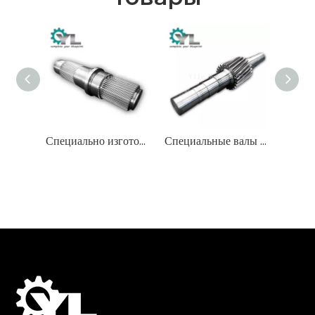
Специально изготовленные шлицевые валы для тяжелых условий эксплуатации
Специальные валы с косозубой шестерней для промышленных приводов с высоким крутящим моментом