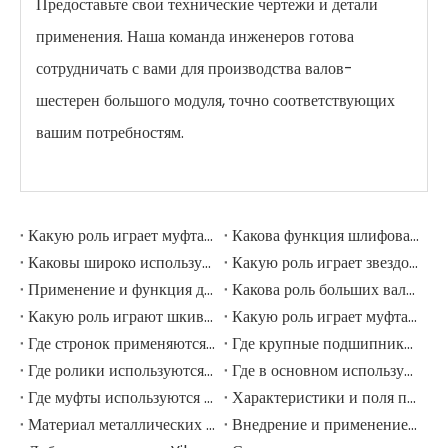
Предоставьте свои технические чертежи и детали
применения. Наша команда инженеров готова
сотрудничать с вами для производства валов-
шестерен большого модуля, точно соответствующих
вашим потребностям.
Какую роль играет муфта в шлифовальной мельнице?
Какова функция шлифовальных рулонов в мельнице шлифовации?
Каковы широко используемые аксессуары в шлифовальной мельнице?
Какую роль играет звездочка в горнодобывающем экскаваторе?
Применение и функция дорожных роликов в горнодобывающих экскаваторах
Какова роль больших валов в горнодобывающих экскаваторах?
Какую роль играют шкивы в крупных горнодобывающих экскаваторах?
Какую роль играет муфта в горнодобывающем экскаваторе?
Где стронок применяются в горнодобывающем оборудовании?
Где крупные подшипники применяются в механическом оборудовании?
Где ролики используются в крупномасштабном механическом оборудовании?
Где в основном используются промышленные шкивы?
Где муфты используются в промышленном поле?
Характеристики и поля применения шестерни для елочки
Материал металлических передач
Внедрение и применение прямозубых передач.