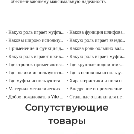
обеспечивающему максимальную надежность.
Какую роль играет муфта в шлифовальной мельнице?
Какова функция шлифовальных рулонов в мельнице шлифовации?
Каковы широко используемые аксессуары в шлифовальной мельнице?
Какую роль играет звездочка в горнодобывающем экскаваторе?
Применение и функция дорожных роликов в горнодобывающих экскаваторах
Какова роль больших валов в горнодобывающих экскаваторах?
Какую роль играют шкивы в крупных горнодобывающих экскаваторах?
Какую роль играет муфта в горнодобывающем экскаваторе?
Где стронок применяются в горнодобывающем оборудовании?
Где крупные подшипники применяются в механическом оборудовании?
Где ролики используются в крупномасштабном механическом оборудовании?
Где в основном используются промышленные шкивы?
Где муфты используются в промышленном поле?
Характеристики и поля применения шестерни для елочки
Материал металлических передач
Внедрение и применение прямозубых передач.
Добро пожаловать в Yile Machinery
Стальные отливки для передач
Сопутствующие
товары