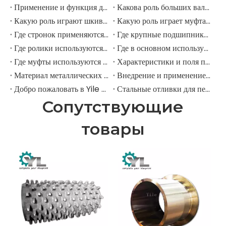
Применение и функция дорожных роликов в горнодобывающих экскаваторах
Какова роль больших валов в горнодобывающих экскаваторах?
Какую роль играют шкивы в крупных горнодобывающих экскаваторах?
Какую роль играет муфта в горнодобывающем экскаваторе?
Где стронок применяются в горнодобывающем оборудовании?
Где крупные подшипники применяются в механическом оборудовании?
Где ролики используются в крупномасштабном механическом оборудовании?
Где в основном используются промышленные шкивы?
Где муфты используются в промышленном поле?
Характеристики и поля применения шестерни для елочки
Материал металлических передач
Внедрение и применение прямозубых передач.
Добро пожаловать в Yile Machinery
Стальные отливки для передач
Сопутствующие
товары