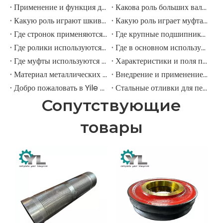
Применение и функция дорожных роликов в горнодобывающих экскаваторах
Какова роль больших валов в горнодобывающих экскаваторах?
Какую роль играют шкивы в крупных горнодобывающих экскаваторах?
Какую роль играет муфта в горнодобывающем экскаваторе?
Где стронок применяются в горнодобывающем оборудовании?
Где крупные подшипники применяются в механическом оборудовании?
Где ролики используются в крупномасштабном механическом оборудовании?
Где в основном используются промышленные шкивы?
Где муфты используются в промышленном поле?
Характеристики и поля применения шестерни для елочки
Материал металлических передач
Внедрение и применение прямозубых передач.
Добро пожаловать в Yile Machinery
Стальные отливки для передач
Сопутствующие
товары