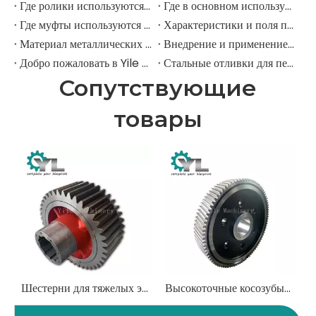
Где ролики используются в крупномасштабном механическом оборудовании?
Где в основном используются промышленные шкивы?
Где муфты используются в промышленном поле?
Характеристики и поля применения шестерни для елочки
Материал металлических передач
Внедрение и применение прямозубых передач.
Добро пожаловать в Yile Machinery
Стальные отливки для передач
Сопутствующие
товары
Шестерни для тяжелых экскаваторов | Компоненты главной передачи и поворотной передачи
Высокоточные косозубые передачи для промышленных коробок передач