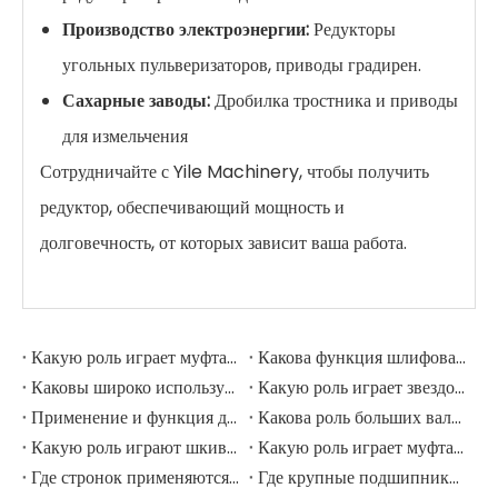
Производство электроэнергии:
Редукторы
угольных пульверизаторов, приводы градирен.
Сахарные заводы:
Дробилка тростника и приводы
для измельчения
Сотрудничайте с Yile Machinery, чтобы получить
редуктор, обеспечивающий мощность и
долговечность, от которых зависит ваша работа.
Какую роль играет муфта в шлифовальной мельнице?
Какова функция шлифовальных рулонов в мельнице шлифовации?
Каковы широко используемые аксессуары в шлифовальной мельнице?
Какую роль играет звездочка в горнодобывающем экскаваторе?
Применение и функция дорожных роликов в горнодобывающих экскаваторах
Какова роль больших валов в горнодобывающих экскаваторах?
Какую роль играют шкивы в крупных горнодобывающих экскаваторах?
Какую роль играет муфта в горнодобывающем экскаваторе?
Где стронок применяются в горнодобывающем оборудовании?
Где крупные подшипники применяются в механическом оборудовании?