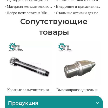
Материал металлических передач
Внедрение и применение прямозубых передач.
Добро пожаловать в Yile Machinery
Стальные отливки для передач
Сопутствующие
товары
Кованые валы-шестерни для тяжелых условий эксплуатации для горнодобывающих и строительных экскаваторов
Высокопроизводительные валки из кованой стали для металлопрокатных станов
Продукция