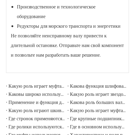
Производственное и технологическое
оборудование
Редукторы для морского транспорта и энергетики
Не позволяйте неисправному валу привести к
длительной остановке. Отправьте нам свой компонент
и позвольте нам разработать ваше решение.
Какую роль играет муфта в шлифовальной мельнице?
Какова функция шлифовальных рулонов в мельнице шлифовации?
Каковы широко используемые аксессуары в шлифовальной мельнице?
Какую роль играет звездочка в горнодобывающем экскаваторе?
Применение и функция дорожных роликов в горнодобывающих экскаваторах
Какова роль больших валов в горнодобывающих экскаваторах?
Какую роль играют шкивы в крупных горнодобывающих экскаваторах?
Какую роль играет муфта в горнодобывающем экскаваторе?
Где стронок применяются в горнодобывающем оборудовании?
Где крупные подшипники применяются в механическом оборудовании?
Где ролики используются в крупномасштабном механическом оборудовании?
Где в основном используются промышленные шкивы?
Где муфты используются в промышленном поле?
Характеристики и поля применения шестерни для елочки