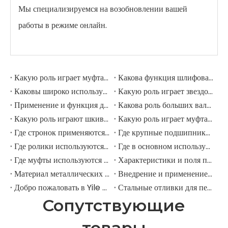
Мы специализируемся на возобновлении вашей
работы в режиме онлайн.
Какую роль играет муфта в шлифовальной мельнице?
Какова функция шлифовальных рулонов в мельнице шлифовации?
Каковы широко используемые аксессуары в шлифовальной мельнице?
Какую роль играет звездочка в горнодобывающем экскаваторе?
Применение и функция дорожных роликов в горнодобывающих экскаваторах
Какова роль больших валов в горнодобывающих экскаваторах?
Какую роль играют шкивы в крупных горнодобывающих экскаваторах?
Какую роль играет муфта в горнодобывающем экскаваторе?
Где стронок применяются в горнодобывающем оборудовании?
Где крупные подшипники применяются в механическом оборудовании?
Где ролики используются в крупномасштабном механическом оборудовании?
Где в основном используются промышленные шкивы?
Где муфты используются в промышленном поле?
Характеристики и поля применения шестерни для елочки
Материал металлических передач
Внедрение и применение прямозубых передач.
Добро пожаловать в Yile Machinery
Стальные отливки для передач
Сопутствующие
товары