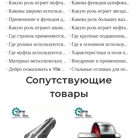
Какую роль играет муфта в шлифовальной мельнице?
Какова функция шлифовальных рулонов в мельнице шлифовации?
Каковы широко используемые аксессуары в шлифовальной мельнице?
Какую роль играет звездочка в горнодобывающем экскаваторе?
Применение и функция дорожных роликов в горнодобывающих экскаваторах
Какова роль больших валов в горнодобывающих экскаваторах?
Какую роль играют шкивы в крупных горнодобывающих экскаваторах?
Какую роль играет муфта в горнодобывающем экскаваторе?
Где стронок применяются в горнодобывающем оборудовании?
Где крупные подшипники применяются в механическом оборудовании?
Где ролики используются в крупномасштабном механическом оборудовании?
Где в основном используются промышленные шкивы?
Где муфты используются в промышленном поле?
Характеристики и поля применения шестерни для елочки
Материал металлических передач
Внедрение и применение прямозубых передач.
Добро пожаловать в Yile Machinery
Стальные отливки для передач
Сопутствующие
товары