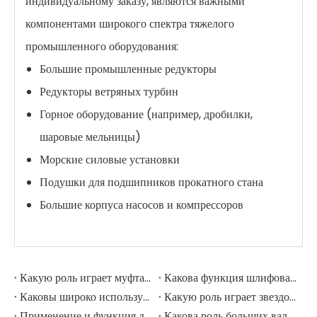
индивидуальному заказу, являются важными
компонентами широкого спектра тяжелого
промышленного оборудования:
Большие промышленные редукторы
Редукторы ветряных турбин
Горное оборудование (например, дробилки,
шаровые мельницы)
Морские силовые установки
Подушки для подшипников прокатного стана
Большие корпуса насосов и компрессоров
Какую роль играет муфта в шлифовальной мельнице?
Какова функция шлифовальных рулонов в мельнице шлифовации?
Каковы широко используемые аксессуары в шлифовальной мельнице?
Какую роль играет звездочка в горнодобывающем экскаваторе?
Применение и функция дорожных роликов в горнодобывающих экскаваторах
Какова роль больших валов в горнодобывающих экскаваторах?