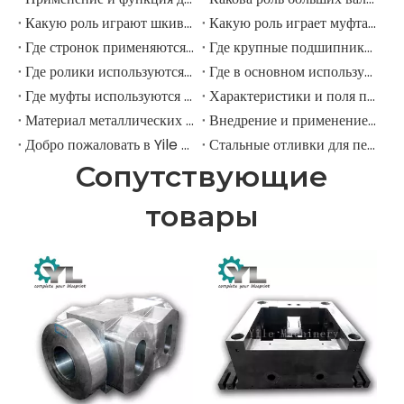
Какую роль играют шкивы в крупных горнодобывающих экскаваторах?
Какую роль играет муфта в горнодобывающем экскаваторе?
Где стронок применяются в горнодобывающем оборудовании?
Где крупные подшипники применяются в механическом оборудовании?
Где ролики используются в крупномасштабном механическом оборудовании?
Где в основном используются промышленные шкивы?
Где муфты используются в промышленном поле?
Характеристики и поля применения шестерни для елочки
Материал металлических передач
Внедрение и применение прямозубых передач.
Добро пожаловать в Yile Machinery
Стальные отливки для передач
Сопутствующие
товары