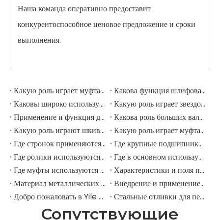
Наша команда оперативно предоставит
конкурентоспособное ценовое предложение и сроки
выполнения.
Какую роль играет муфта в шлифовальной мельнице?
Какова функция шлифовальных рулонов в мельнице шлифовации?
Каковы широко используемые аксессуары в шлифовальной мельнице?
Какую роль играет звездочка в горнодобывающем экскаваторе?
Применение и функция дорожных роликов в горнодобывающих экскаваторах
Какова роль больших валов в горнодобывающих экскаваторах?
Какую роль играют шкивы в крупных горнодобывающих экскаваторах?
Какую роль играет муфта в горнодобывающем экскаваторе?
Где стронок применяются в горнодобывающем оборудовании?
Где крупные подшипники применяются в механическом оборудовании?
Где ролики используются в крупномасштабном механическом оборудовании?
Где в основном используются промышленные шкивы?
Где муфты используются в промышленном поле?
Характеристики и поля применения шестерни для елочки
Материал металлических передач
Внедрение и применение прямозубых передач.
Добро пожаловать в Yile Machinery
Стальные отливки для передач
Сопутствующие