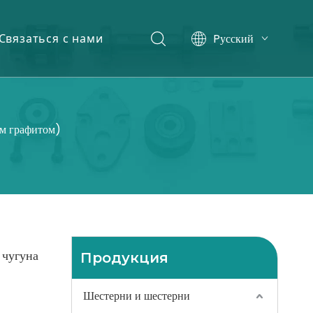
Pусский
Связаться с нами
English
ым графитом)
 чугуна
Продукция
Шестерни и шестерни