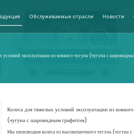
одукция
Обслуживаемые отрасли
Новости
Шестерни и шестерни
Горное дело и цемент
Нефтепромысловые химикаты
Нефть и газ
х условий эксплуатации из ковкого чугуна (чугуна с шаровидн
Валы и ролики
Электростанция
Химикаты для очистки сточных вод
Сталь и обработка металлов
Отливки и поковки
Сахарный завод
Текстильная химия
Колеса для тяжелых условий эксплуатации из ковкого
Подшипники и корпуса
(чугуна с шаровидным графитом)
Электронные химикаты
Мы производим колеса из высокопрочного чугуна (чугуна с