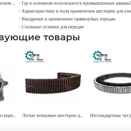
Где ролики используются в крупномасштабном механическом оборудовании?
Где в основном используются промышленные шкивы
Характеристики и поля применения шестерни для ел
Внедрение и применение прямозубых передач.
Стальные отливки для передач
твующие товары
Изготовленные на заказ корпуса промышленных вентиляторов для тяжелых условий эксплуатации
Литые венцовые шестерни для тяжелых условий эксплуатации для печей и мельниц