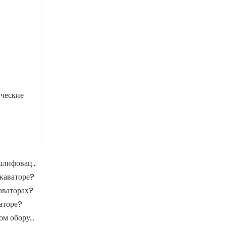
ические
Какова функция шлифовальных рулонов в мельнице шлифовации?
каваторе?
аваторах?
аторе?
Где крупные подшипники применяются в механическом оборудовании?