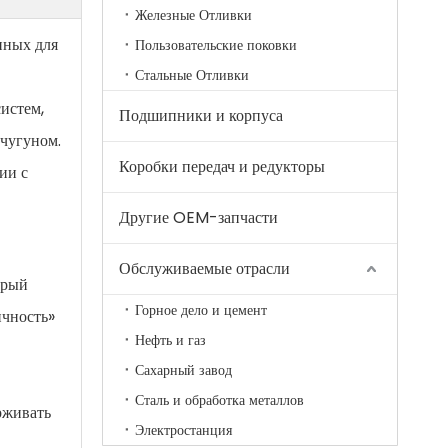
Железные Отливки
анных для
Пользовательские поковки
Стальные Отливки
истем,
Подшипники и корпуса
 чугуном.
Коробки передач и редукторы
ии с
Другие OEM-запчасти
Обслуживаемые отрасли
ерый
Горное дело и цемент
ичность»
Нефть и газ
Сахарный завод
Сталь и обработка металлов
рживать
Электростанция