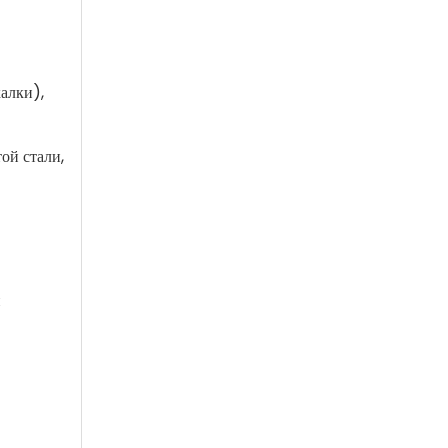
алки),
ой стали,
и