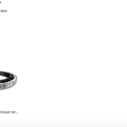
?
очки
Нестандартные чугунные венцовые шестерни для печей, сушилок и промышленных миксеров
Тяжелые отливки на заказ: сталь, ковкий чугун и серый чугун