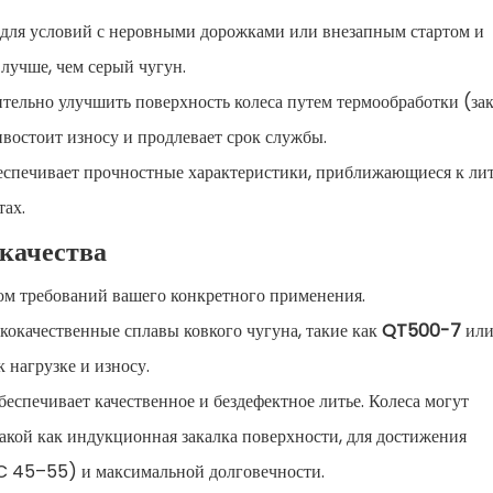
 для условий с неровными дорожками или внезапным стартом и
лучше, чем серый чугун.
ельно улучшить поверхность колеса путем термообработки (зак
ивостоит износу и продлевает срок службы.
спечивает прочностные характеристики, приближающиеся к лит
тах.
 качества
том требований вашего конкретного применения.
кокачественные сплавы ковкого чугуна, такие как
QT500-7
ил
 нагрузке и износу.
еспечивает качественное и бездефектное литье. Колеса могут
такой как индукционная закалка поверхности, для достижения
RC 45–55) и максимальной долговечности.