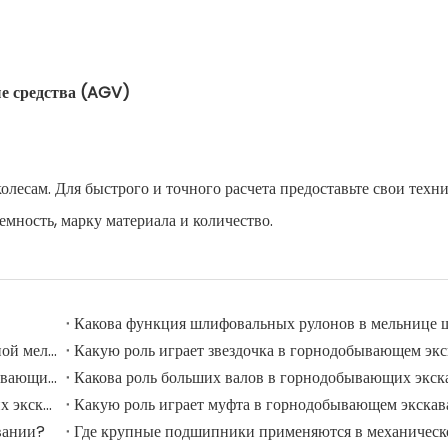
е средства (AGV)
олесам. Для быстрого и точного расчета предоставьте свои техн
мность, марку материала и количество.
Каковы широко используемые аксессуары в шлифовальной мельнице?
Какую роль играет звездочка в горнодобывающем экс
Применение и функция дорожных роликов в горнодобывающих экскаваторах
Какова роль больших валов в горнодобывающих экск
Какую роль играют шкивы в крупных горнодобывающих экскаваторах?
Какую роль играет муфта в горнодобывающем экскав
вании?