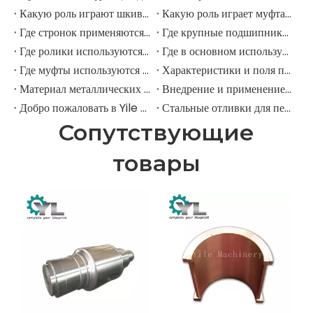
Какую роль играют шкивы в крупных горнодобывающих экскаваторах?
Какую роль играет муфта в горнодобывающем экскаваторе?
Где стронок применяются в горнодобывающем оборудовании?
Где крупные подшипники применяются в механическом оборудовании?
Где ролики используются в крупномасштабном механическом оборудовании?
Где в основном используются промышленные шкивы?
Где муфты используются в промышленном поле?
Характеристики и поля применения шестерни для елочки
Материал металлических передач
Внедрение и применение прямозубых передач.
Добро пожаловать в Yile Machinery
Стальные отливки для передач
Сопутствующие
товары