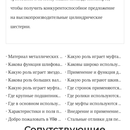
чтобы получить конкурентоспособное предложение
на высокопроизводительные цилиндрические
шестерни.
Материал металлических передач
Какую роль играет муфта в шлифовальной мельнице?
Какова функция шлифовальных рулонов в мельнице шлифовации?
Каковы широко используемые аксессуары в шлифовальной мельнице?
Какую роль играет звездочка в горнодобывающем экскаваторе?
Применение и функция дорожных роликов в горнодобывающих экскаваторах
Какова роль больших валов в горнодобывающих экскаваторах?
Какую роль играют шкивы в крупных горнодобывающих экскаваторах?
Какую роль играет муфта в горнодобывающем экскаваторе?
Где стронок применяются в горнодобывающем оборудовании?
Где крупные подшипники применяются в механическом оборудовании?
Где ролики используются в крупномасштабном механическом оборудовании?
Где в основном используются промышленные шкивы?
Где муфты используются в промышленном поле?
Характеристики и поля применения шестерни для елочки
Внедрение и применение прямозубых передач.
Добро пожаловать в Yile Machinery
Стальные отливки для передач
Сопутствующие