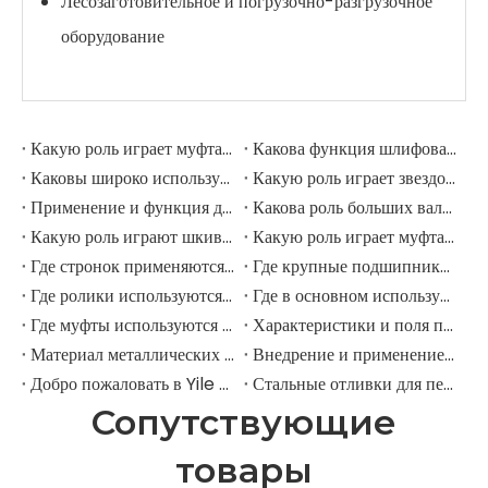
Лесозаготовительное и погрузочно-разгрузочное
оборудование
Какую роль играет муфта в шлифовальной мельнице?
Какова функция шлифовальных рулонов в мельнице шлифовации?
Каковы широко используемые аксессуары в шлифовальной мельнице?
Какую роль играет звездочка в горнодобывающем экскаваторе?
Применение и функция дорожных роликов в горнодобывающих экскаваторах
Какова роль больших валов в горнодобывающих экскаваторах?
Какую роль играют шкивы в крупных горнодобывающих экскаваторах?
Какую роль играет муфта в горнодобывающем экскаваторе?
Где стронок применяются в горнодобывающем оборудовании?
Где крупные подшипники применяются в механическом оборудовании?
Где ролики используются в крупномасштабном механическом оборудовании?
Где в основном используются промышленные шкивы?
Где муфты используются в промышленном поле?
Характеристики и поля применения шестерни для елочки
Материал металлических передач
Внедрение и применение прямозубых передач.
Добро пожаловать в Yile Machinery
Стальные отливки для передач
Сопутствующие
товары