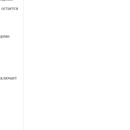
 остается
ющими
включает