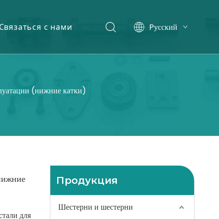
Pусский
Связаться с нами
English
луатации (нижние катки)
нижние
Продукция
Шестерни и шестерни
стали для