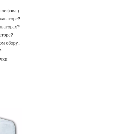
Какова функция шлифовальных рулонов в мельнице шлифовации?
каваторе?
аваторах?
аторе?
Где крупные подшипники применяются в механическом оборудовании?
?
очки