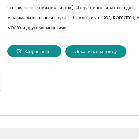
Коробки передач и редукторы
экскаваторов (нижних катков). Индукционная закалка для
Химия для пластмасс и резины
максимального срока службы. Совместим с Cat, Komatsu, H
Volvo и другими моделями.
Другие OEM-запчасти
Сельскохозяйственные химикаты
Запрос цены
Добавить в корзину