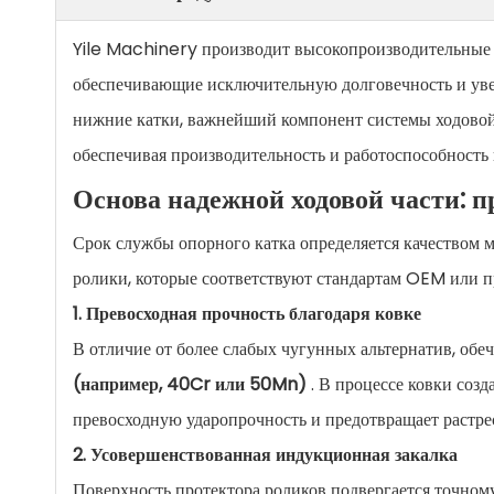
Yile Machinery производит высокопроизводительные о
обеспечивающие исключительную долговечность и ув
нижние катки, важнейший компонент системы ходовой 
обеспечивая производительность и работоспособность
Основа надежной ходовой части: п
Срок службы опорного катка определяется качеством 
ролики, которые соответствуют стандартам OEM или п
1. Превосходная прочность благодаря ковке
В отличие от более слабых чугунных альтернатив, об
(например, 40Cr или 50Mn)
. В процессе ковки созд
превосходную ударопрочность и предотвращает растре
2. Усовершенствованная индукционная закалка
Поверхность протектора роликов подвергается точном