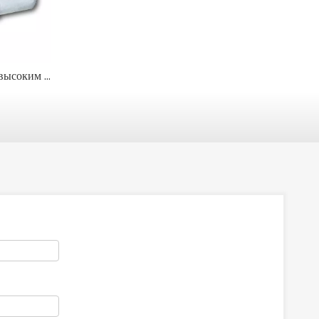
Отливки из стали с высоким содержанием марганца для экстремального износа и ударов
Услуги по индивидуальному литью стали для тяжелых условий эксплуатации