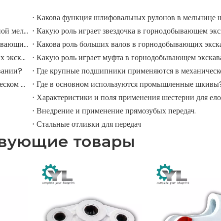
Каковы широко используемые аксессуары в шлифовальной мельнице?
Какую роль играет звездочка в горнодобывающем экс
Применение и функция дорожных роликов в горнодобывающих экскаваторах
Какова роль больших валов в горнодобывающих экск
Какую роль играют шкивы в крупных горнодобывающих экскаваторах?
Какую роль играет муфта в горнодобывающем экскав
вании?
Где ролики используются в крупномасштабном механическом оборудовании?
Где в основном используются промышленные шкивы
Характеристики и поля применения шестерни для ел
Внедрение и применение прямозубых передач.
Стальные отливки для передач
твующие товары