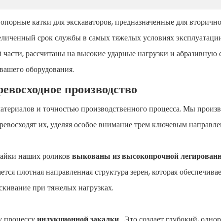
порные катки для экскаваторов, предназначенные для вторично
еличенный срок службы в самых тяжелых условиях эксплуатаци
части, рассчитаны на высокие ударные нагрузки и абразивную с
 вашего оборудования.
ревосходное производство
материалов и точностью производственного процесса. Мы произ
ревосходят их, уделяя особое внимание трем ключевым направле
ечайки наших роликов
выкованы из высокопрочной легированн
ается плотная направленная структура зерен, которая обеспечива
скивание при тяжелых нагрузках.
у процессу
индукционной закалки
. Это создает глубокий, одн