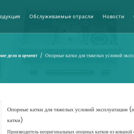
одукция
Обслуживаемые отрасли
Новости
Шестерни и шестерни
Горное дело и цемент
Нефтепромысловые химикаты
Нефть и газ
ное дело и цемент
/
Опорные катки для тяжелых условий эксп
Валы и ролики
Электростанция
Химикаты для очистки сточных вод
Сталь и обработка металлов
Отливки и поковки
Сахарный завод
Текстильная химия
Опорные катки для тяжелых условий эксплуатации (
Подшипники и корпуса
катки)
Электронные химикаты
Производитель неоригинальных опорных катков из кованой 