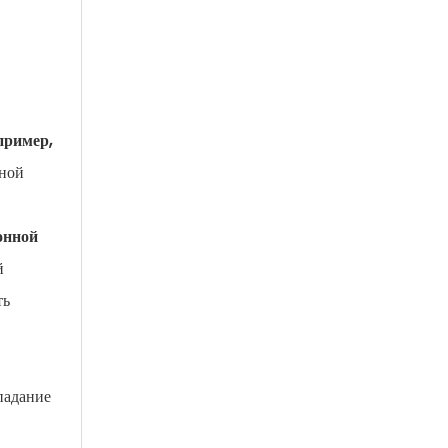
пример,
рной
онной
й
ть
падание