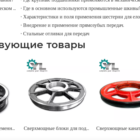
Где ролики используются в крупномасштабном механическом оборудовании?
Где в основном используются промышленные шкивы
Характеристики и поля применения шестерни для ел
Внедрение и применение прямозубых передач.
Стальные отливки для передач
твующие товары
Сверхмощные клиноременные шкивы для дробилок и промышленного оборудования
Сверхмощные блоки для подъема экскаваторов и кранов