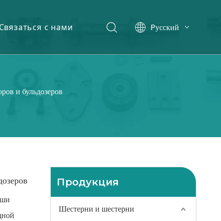
Pусский
Связаться с нами
English
ров и бульдозеров
дозеров
Продукция
аши
Шестерни и шестерни
дной