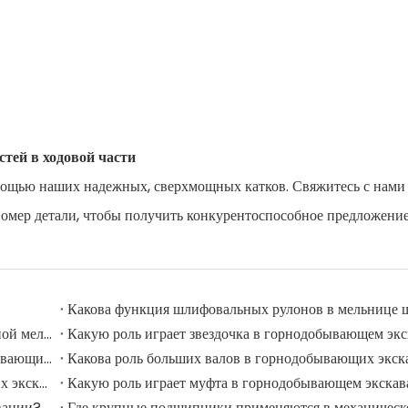
тей в ходовой части
мощью наших надежных, сверхмощных катков. Свяжитесь с нами 
омер детали, чтобы получить конкурентоспособное предложение
Каковы широко используемые аксессуары в шлифовальной мельнице?
Какую роль играет звездочка в горнодобывающем экс
Применение и функция дорожных роликов в горнодобывающих экскаваторах
Какова роль больших валов в горнодобывающих экск
Какую роль играют шкивы в крупных горнодобывающих экскаваторах?
Какую роль играет муфта в горнодобывающем экскав
вании?