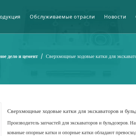
одукция
Обслуживаемые отрасли
Новости
Шестерни и шестерни
Горное дело и цемент
Нефтепромысловые химикаты
Нефть и газ
ное дело и цемент
/
Сверхмощные ходовые катки для экскавато
Валы и ролики
Электростанция
Химикаты для очистки сточных вод
Сталь и обработка металлов
Отливки и поковки
Сахарный завод
Текстильная химия
Сверхмощные ходовые катки для экскаваторов и буль
Подшипники и корпуса
Производитель запчастей для экскаваторов и бульдозеров. Н
Электронные химикаты
кованые опорные катки и опорные катки обладают превосхо