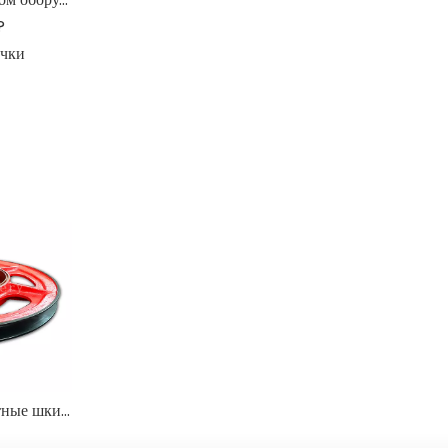
?
очки
Сверхмощные канатные шкивы для кранов и экскаваторов
Прецизионные валы ведущей шестерни