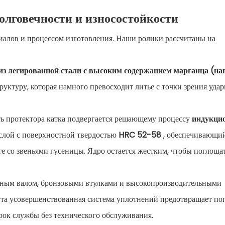
олговечности и износостойкости
риалов и процессом изготовления. Наши ролики рассчитаны на
из легированной стали с высоким содержанием марганца (на
руктуру, которая намного превосходит литье с точки зрения уда
ь протектора катка подвергается решающему процессу
индукци
 слой с поверхностной твердостью
HRC 52-58
, обеспечивающи
е со звеньями гусеницы. Ядро остается жестким, чтобы поглоща
ным валом, бронзовыми втулками и высокопроизводительными
Эта усовершенствованная система уплотнений предотвращает по
 срок службы без технического обслуживания.