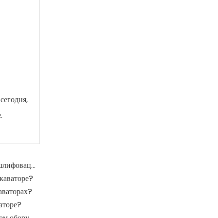
сегодня,
.
Какова функция шлифовальных рулонов в мельнице шлифовации?
каваторе?
аваторах?
аторе?
Где крупные подшипники применяются в механическом оборудовании?