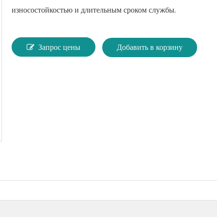
Коробки передач и редукторы
износостойкостью и длительным сроком службы.
Химия для пластмасс и резины
Запрос цены
Добавить в корзину
Другие OEM-запчасти
Сельскохозяйственные химикаты